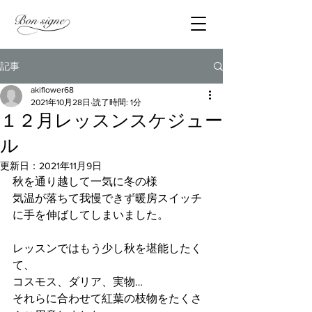
記事
akiflower68
2021年10月28日
読了時間: 1分
１２月レッスンスケジュー
ル
更新日：
2021年11月9日
秋を通り越して一気に冬の様
気温が落ちて我慢できず暖房スイッチ
に手を伸ばしてしまいました。
レッスンではもう少し秋を堪能したく
て、
コスモス、ダリア、実物…
それらに合わせて紅葉の枝物をたくさ